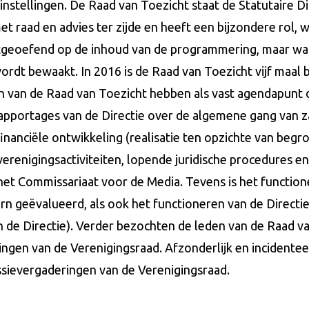
nstellingen. De Raad van Toezicht staat de Statutaire D
 raad en advies ter zijde en heeft een bijzondere rol, w
tgeoefend op de inhoud van de programmering, maar waa
rdt bewaakt. In 2016 is de Raad van Toezicht vijf maal 
 van de Raad van Toezicht hebben als vast agendapunt 
apportages van de Directie over de algemene gang van z
nciële ontwikkeling (realisatie ten opzichte van begroti
e verenigingsactiviteiten, lopende juridische procedures e
het Commissariaat voor de Media. Tevens is het functio
rn geëvalueerd, als ook het functioneren van de Directie
 de Directie). Verder bezochten de leden van de Raad v
ingen van de Verenigingsraad. Afzonderlijk en incidentee
sievergaderingen van de Verenigingsraad.