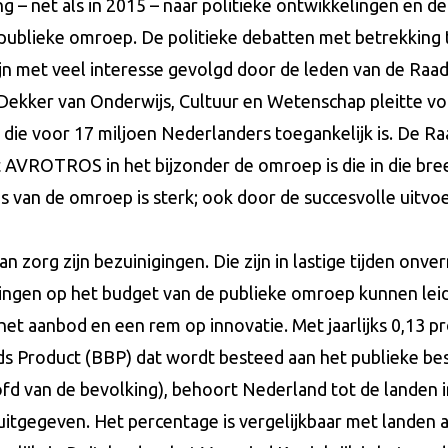
g – net als in 2015 – naar politieke ontwikkelingen en d
publieke omroep. De politieke debatten met betrekking 
jn met veel interesse gevolgd door de leden van de Raad
 Dekker van Onderwijs, Cultuur en Wetenschap pleitte v
die voor 17 miljoen Nederlanders toegankelijk is. De Ra
t AVROTROS in het bijzonder de omroep is die in die bre
is van de omroep is sterk; ook door de succesvolle uitvo
n zorg zijn bezuinigingen. Die zijn in lastige tijden onver
ingen op het budget van de publieke omroep kunnen lei
het aanbod en een rem op innovatie. Met jaarlijks 0,13 p
s Product (BBP) dat wordt besteed aan het publieke best
ofd van de bevolking), behoort Nederland tot de landen 
uitgegeven. Het percentage is vergelijkbaar met landen