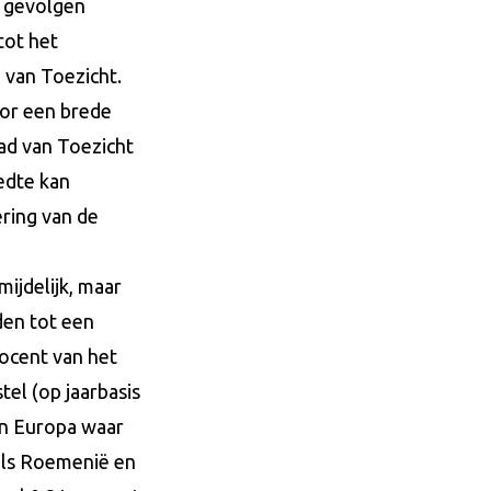
e gevolgen
tot het
 van Toezicht.
oor een brede
ad van Toezicht
edte kan
ering van de
mijdelijk, maar
den tot een
rocent van het
el (op jaarbasis
in Europa waar
 als Roemenië en