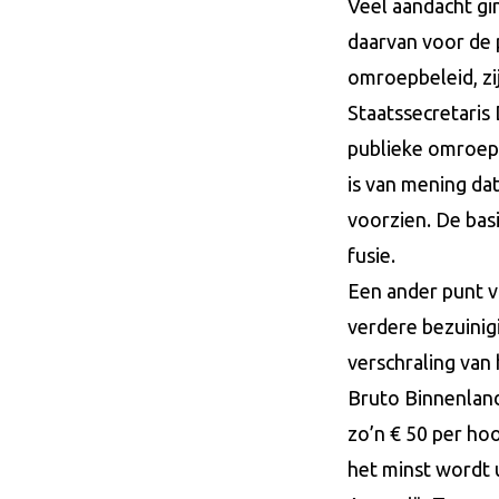
Veel aandacht gin
daarvan voor de 
omroepbeleid, zi
Staatssecretaris
publieke omroep 
is van mening da
voorzien. De bas
fusie.
Een ander punt va
verdere bezuinig
verschraling van 
Bruto Binnenland
zo’n € 50 per ho
het minst wordt 