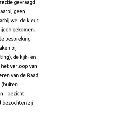
irectie gevraagd
aarbij geen
rbij wel de kleur
bijeen gekomen.
de bespreking
aken bij
ng), de kijk- en
n het verloop van
neren van de Raad
 (buiten
an Toezicht
l bezochten zij