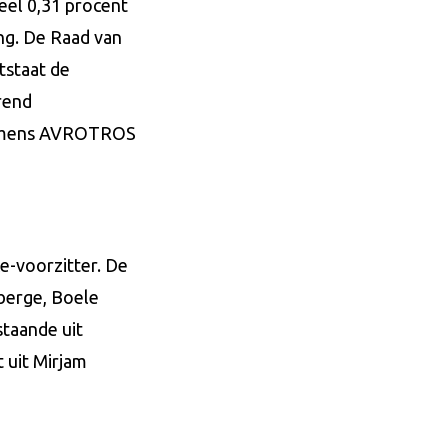
deel 0,31 procent
ing. De Raad van
tstaat de
erend
s namens AVROTROS
e-voorzitter. De
sberge, Boele
staande uit
 uit Mirjam