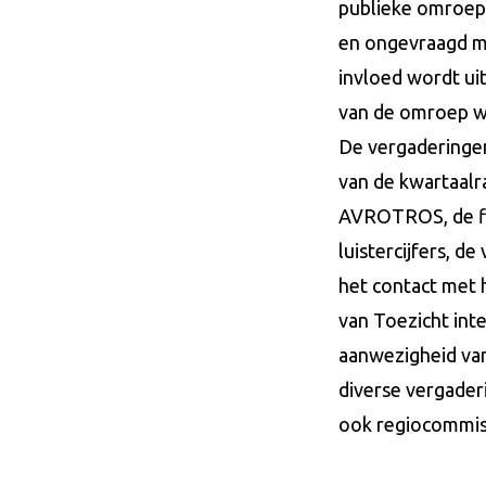
publieke omroepi
en ongevraagd met
invloed wordt ui
van de omroep wo
De vergaderingen
van de kwartaalr
AVROTROS, de fina
luistercijfers, d
het contact met 
van Toezicht inte
aanwezigheid van
diverse vergader
ook regiocommis