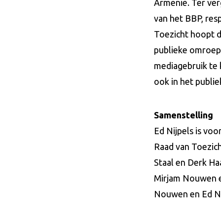
Armenië. Ter verg
van het BBP, res
Toezicht hoopt d
publieke omroep d
mediagebruik te 
ook in het publi
Samenstelling
Ed Nijpels is voo
Raad van Toezich
Staal en Derk Ha
Mirjam Nouwen en
Nouwen en Ed Ni