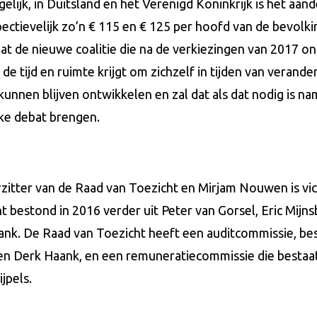
elijk, in Duitsland en het Verenigd Koninkrijk is het aan
pectievelijk zo’n € 115 en € 125 per hoofd van de bevolk
at de nieuwe coalitie die na de verkiezingen van 2017 on
e tijd en ruimte krijgt om zichzelf in tijden van verand
kunnen blijven ontwikkelen en zal dat als dat nodig i
eke debat brengen.
rzitter van de Raad van Toezicht en Mirjam Nouwen is vic
t bestond in 2016 verder uit Peter van Gorsel, Eric Mijn
ank. De Raad van Toezicht heeft een auditcommissie, be
 Derk Haank, en een remuneratiecommissie die bestaat
jpels.